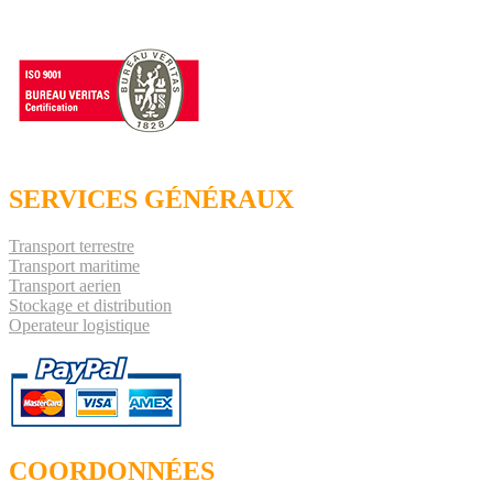
SERVICES GÉNÉRAUX
Transport terrestre
Transport maritime
Transport aerien
Stockage et distribution
Operateur logistique
COORDONNÉES