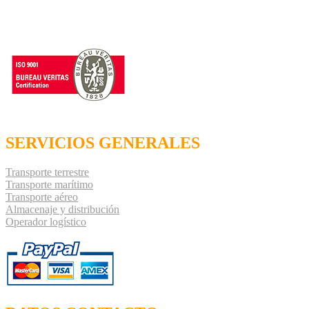
SERVICIOS GENERALES
Transporte terrestre
Transporte marítimo
Transporte aéreo
Almacenaje y distribución
Operador logístico